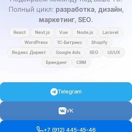
Полный цикл:
разработка
,
дизайн
,
маркетинг
,
SEO
.
React
Next.js
Vue
Node.js
Laravel
WordPress
1C‑Битрикс
Shopify
Яндекс Директ
Google Ads
SEO
UI/UX
Брендинг
CRM
Telegram
VK
+7 (912) 445-45-46