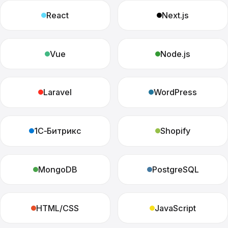
React
Next.js
Vue
Node.js
Laravel
WordPress
1С‑Битрикс
Shopify
MongoDB
PostgreSQL
HTML/CSS
JavaScript